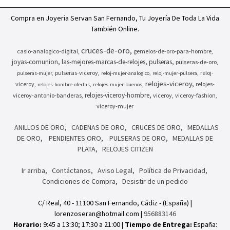
Compra en Joyeria Servan San Fernando, Tu Joyería De Toda La Vida
También Online.
cruces-de-oro
casio-analogico-digital
gemelos-de-oro-para-hombre
joyas-comunion
las-mejores-marcas-de-relojes
pulseras
pulseras-de-oro
pulseras-viceroy
reloj-
pulseras-mujer
reloj-mujer-analogico
reloj-mujer-pulsera
relojes-viceroy
viceroy
relojes-
relojes-hombre-ofertas
relojes-mujer-buenos
relojes-viceroy-hombre
viceroy-antonio-banderas
viceroy
viceroy-fashion
viceroy-mujer
ANILLOS DE ORO
CADENAS DE ORO
CRUCES DE ORO
MEDALLAS
DE ORO
PENDIENTES ORO
PULSERAS DE ORO
MEDALLAS DE
PLATA
RELOJES CITIZEN
Ir arriba
Contáctanos
Aviso Legal
Política de Privacidad
Condiciones de Compra
Desistir de un pedido
C/ Real, 40 - 11100 San Fernando, Cádiz - (España) |
lorenzoseran@hotmail.com |
956883146
Horario:
9:45 a 13:30; 17:30 a 21:00 |
Tiempo de Entrega:
España: