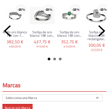
-15 %
-15 %
-15 %
-15 %
Anillo oro blanco
Sortija de oro
Sortija de oro
Sortija oro
18K con 7...
blanco 18K con...
blanco 18K con...
blanco 18K
rectangular...
382,50 €
437,75 €
352,75 €
300,05 €
450,00 €
515,00 €
415,00 €
353,00 €
Marcas