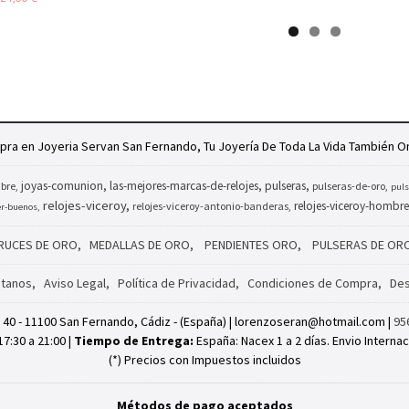
ra en Joyeria Servan San Fernando, Tu Joyería De Toda La Vida También On
joyas-comunion
las-mejores-marcas-de-relojes
pulseras
bre
pulseras-de-oro
puls
relojes-viceroy
relojes-viceroy-hombre
relojes-viceroy-antonio-banderas
er-buenos
RUCES DE ORO
MEDALLAS DE ORO
PENDIENTES ORO
PULSERAS DE OR
tanos
Aviso Legal
Política de Privacidad
Condiciones de Compra
Des
, 40 - 11100 San Fernando, Cádiz - (España) | lorenzoseran@hotmail.com |
95
17:30 a 21:00 |
Tiempo de Entrega:
España: Nacex 1 a 2 días. Envio Internac
(*) Precios con Impuestos incluidos
Métodos de pago aceptados