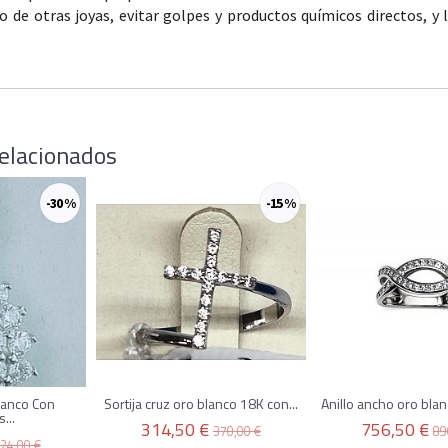
do de otras joyas, evitar golpes y productos químicos directos, 
elacionados
-30 %
-15 %
lanco Con
Sortija cruz oro blanco 18K con...
Anillo ancho oro blan
...
314,50 €
756,50 €
370,00 €
89
24,00 €