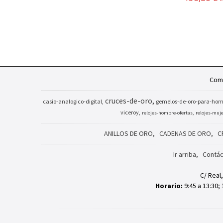
Comp
cruces-de-oro
casio-analogico-digital
gemelos-de-oro-para-hom
viceroy
relojes-hombre-ofertas
relojes-muj
ANILLOS DE ORO
CADENAS DE ORO
C
Ir arriba
Contác
C/ Real
Horario:
9:45 a 13:30; 