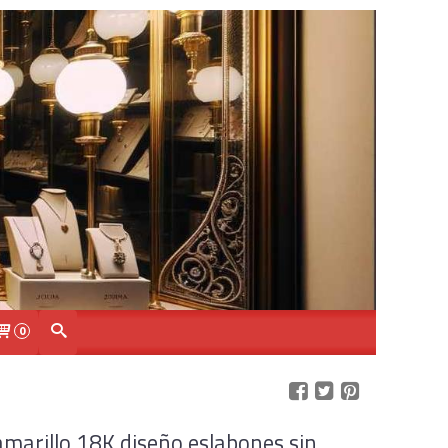
0
 amarillo 18K diseño eslabones sin