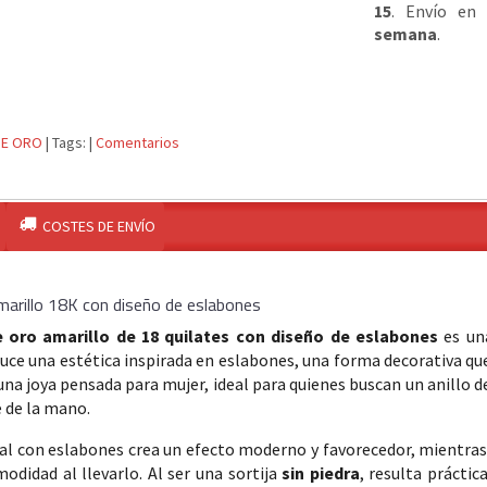
15
. Envío en
semana
.
DE ORO
|
Tags:
|
Comentarios
COSTES DE ENVÍO
amarillo 18K con diseño de eslabones
e oro amarillo de 18 quilates con diseño de eslabones
es una
uce una estética inspirada en eslabones, una forma decorativa q
 una joya pensada para mujer, ideal para quienes buscan un anillo de
e de la mano.
tal con eslabones crea un efecto moderno y favorecedor, mientra
odidad al llevarlo. Al ser una sortija
sin piedra
, resulta práctic