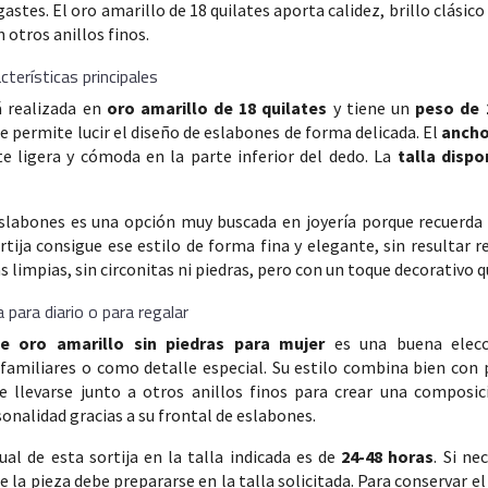
astes. El oro amarillo de 18 quilates aporta calidez, brillo clásico
otros anillos finos.
terísticas principales
á realizada en
oro amarillo de 18 quilates
y tiene un
peso de 
e permite lucir el diseño de eslabones de forma delicada. El
ancho
te ligera y cómoda en la parte inferior del dedo. La
talla dispo
eslabones es una opción muy buscada en joyería porque recuerda 
ortija consigue ese estilo de forma fina y elegante, sin resultar
as limpias, sin circonitas ni piedras, pero con un toque decorativo
a para diario o para regalar
de oro amarillo sin piedras para mujer
es una buena elecci
familiares o como detalle especial. Su estilo combina bien con 
 llevarse junto a otros anillos finos para crear una composic
sonalidad gracias a su frontal de eslabones.
ual de esta sortija en la talla indicada es de
24-48 horas
. Si n
ue la pieza debe prepararse en la talla solicitada. Para conservar 