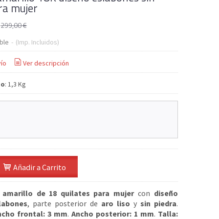
ra mujer
€
299,00 €
ble
-
(Imp. Incluidos)
ío
Ver descripción
so
:
1,3 Kg
Añadir a Carrito
 amarillo de 18 quilates para mujer
con
diseño
labones
, parte posterior de
aro liso
y
sin piedra
.
ncho frontal: 3 mm
.
Ancho posterior: 1 mm
.
Talla: