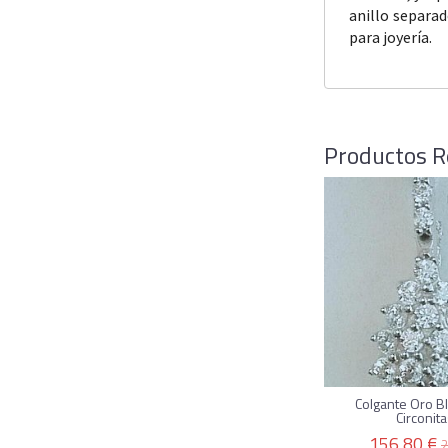
anillo separa
para joyería.
Productos R
Colgante Oro B
Circonitas
156,80 €
2