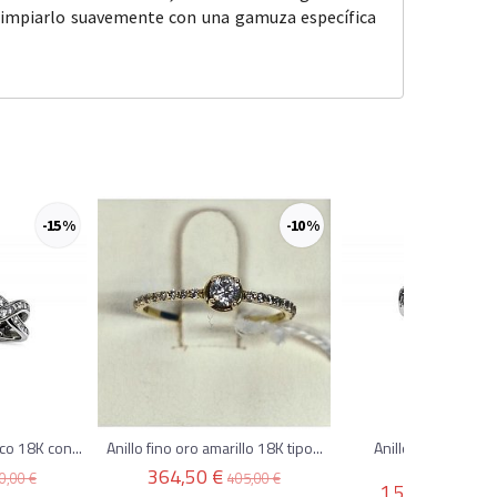
y limpiarlo suavemente con una gamuza específica
-15 %
-10 %
co 18K con...
Anillo fino oro amarillo 18K tipo...
Anillo oro blanco 
diamantes..
364,50 €
0,00 €
405,00 €
1.575,00 €
1.7