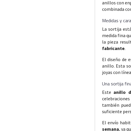
anillos con eng
combinada con 
Medidas y carac
La sortija est
medida fina qu
la pieza resul
fabricante
.
El diseño de 
anillo. Esta s
joyas con líne
Una sortija fin
Este
anillo 
celebraciones 
también puede
suficiente per
El envío habit
semana
, ya q