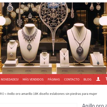
NOVEDADES!
MÁS VENDIDOS
PÁGINAS
CONTACTO
BLOG
ORO
»
Anillo oro amarillo 18K diseño eslabones sin piedras para mujer
Anillo oro