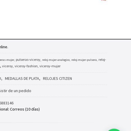
line.
pulseras-viceroy
reloj-
eras-mujer
reloj-mujer-analogico
reloj-mujer-pulsera
viceroy
viceroy-fashion
viceroy-mujer
O
MEDALLAS DE PLATA
RELOJES CITIZEN
istir de un pedido
6883146
ional: Correos (10 días)