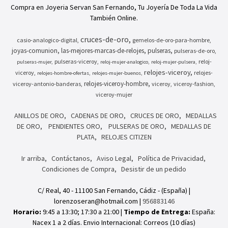
Compra en Joyeria Servan San Fernando, Tu Joyería De Toda La Vida
También Online.
cruces-de-oro
casio-analogico-digital
gemelos-de-oro-para-hombre
joyas-comunion
las-mejores-marcas-de-relojes
pulseras
pulseras-de-oro
pulseras-viceroy
reloj-
pulseras-mujer
reloj-mujer-analogico
reloj-mujer-pulsera
relojes-viceroy
viceroy
relojes-
relojes-hombre-ofertas
relojes-mujer-buenos
relojes-viceroy-hombre
viceroy-antonio-banderas
viceroy
viceroy-fashion
viceroy-mujer
ANILLOS DE ORO
CADENAS DE ORO
CRUCES DE ORO
MEDALLAS
DE ORO
PENDIENTES ORO
PULSERAS DE ORO
MEDALLAS DE
PLATA
RELOJES CITIZEN
Ir arriba
Contáctanos
Aviso Legal
Política de Privacidad
Condiciones de Compra
Desistir de un pedido
C/ Real, 40 - 11100 San Fernando, Cádiz - (España) |
lorenzoseran@hotmail.com |
956883146
Horario:
9:45 a 13:30; 17:30 a 21:00 |
Tiempo de Entrega:
España:
Nacex 1 a 2 días. Envio Internacional: Correos (10 días)