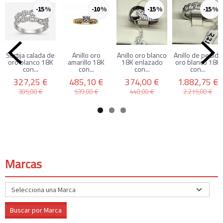
-15 %
-10 %
-15 %
-15 %
Sortija calada de
Anillo oro
Anillo oro blanco
Anillo de pedida
oro blanco 18K
amarillo 18K
18K enlazado
oro blanco 18K
con...
con...
con...
con...
327,25 €
485,10 €
374,00 €
1.882,75 €
385,00 €
539,00 €
440,00 €
2.215,00 €
Marcas