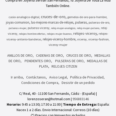
Compra en Joyeria Servan San Fernando, Tu Joyería De Toda La Vida
También Online.
cruces-de-oro
casio-analogico-digital
gemelos-de-oro-para-hombre
joyas-comunion
las-mejores-marcas-de-relojes
pulseras
pulseras-de-oro
pulseras-viceroy
reloj-
pulseras-mujer
reloj-mujer-analogico
reloj-mujer-pulsera
relojes-viceroy
viceroy
relojes-
relojes-hombre-ofertas
relojes-mujer-buenos
relojes-viceroy-hombre
viceroy-antonio-banderas
viceroy
viceroy-fashion
viceroy-mujer
ANILLOS DE ORO
CADENAS DE ORO
CRUCES DE ORO
MEDALLAS
DE ORO
PENDIENTES ORO
PULSERAS DE ORO
MEDALLAS DE
PLATA
RELOJES CITIZEN
Ir arriba
Contáctanos
Aviso Legal
Política de Privacidad
Condiciones de Compra
Desistir de un pedido
C/ Real, 40 - 11100 San Fernando, Cádiz - (España) |
lorenzoseran@hotmail.com |
956883146
Horario:
9:45 a 13:30; 17:30 a 21:00 |
Tiempo de Entrega:
España:
Nacex 1 a 2 días. Envio Internacional: Correos (10 días)
(*) Precios con Impuestos incluidos