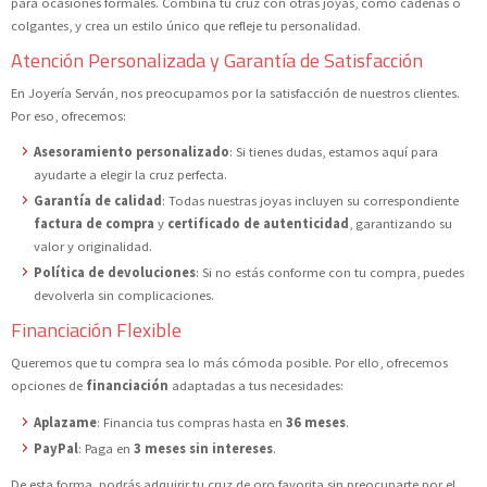
para ocasiones formales. Combina tu cruz con otras joyas, como cadenas o
colgantes, y crea un estilo único que refleje tu personalidad.
Atención Personalizada y Garantía de Satisfacción
En Joyería Serván, nos preocupamos por la satisfacción de nuestros clientes.
Por eso, ofrecemos:
Asesoramiento personalizado
: Si tienes dudas, estamos aquí para
ayudarte a elegir la cruz perfecta.
Garantía de calidad
: Todas nuestras joyas incluyen su correspondiente
factura de compra
y
certificado de autenticidad
, garantizando su
valor y originalidad.
Política de devoluciones
: Si no estás conforme con tu compra, puedes
devolverla sin complicaciones.
Financiación Flexible
Queremos que tu compra sea lo más cómoda posible. Por ello, ofrecemos
opciones de
financiación
adaptadas a tus necesidades:
Aplazame
: Financia tus compras hasta en
36 meses
.
PayPal
: Paga en
3 meses sin intereses
.
De esta forma, podrás adquirir tu cruz de oro favorita sin preocuparte por el