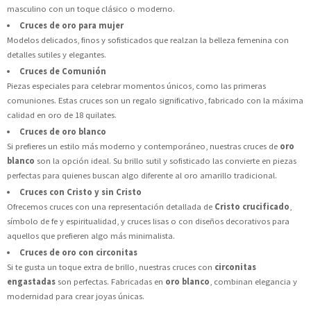
masculino con un toque clásico o moderno.
Cruces de oro para mujer
Modelos delicados, finos y sofisticados que realzan la belleza femenina con
detalles sutiles y elegantes.
Cruces de Comunión
Piezas especiales para celebrar momentos únicos, como las primeras
comuniones. Estas cruces son un regalo significativo, fabricado con la máxima
calidad en oro de 18 quilates.
Cruces de oro blanco
Si prefieres un estilo más moderno y contemporáneo, nuestras cruces de
oro
blanco
son la opción ideal. Su brillo sutil y sofisticado las convierte en piezas
perfectas para quienes buscan algo diferente al oro amarillo tradicional.
Cruces con Cristo y sin Cristo
Ofrecemos cruces con una representación detallada de
Cristo crucificado
,
símbolo de fe y espiritualidad, y cruces lisas o con diseños decorativos para
aquellos que prefieren algo más minimalista.
Cruces de oro con circonitas
Si te gusta un toque extra de brillo, nuestras cruces con
circonitas
engastadas
son perfectas. Fabricadas en
oro blanco
, combinan elegancia y
modernidad para crear joyas únicas.