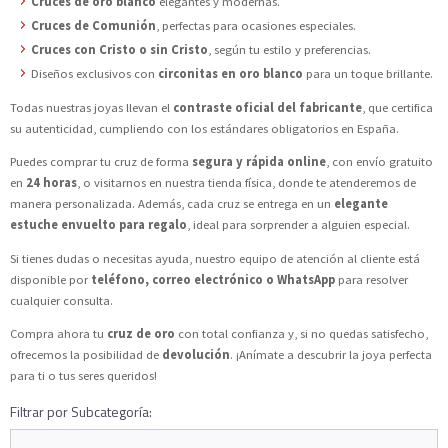
Cruces de oro blanco
elegantes y modernas.
Cruces de Comunión
, perfectas para ocasiones especiales.
Cruces con Cristo o sin Cristo
, según tu estilo y preferencias.
Diseños exclusivos con
circonitas en oro blanco
para un toque brillante.
Todas nuestras joyas llevan el
contraste oficial del fabricante
, que certifica
su autenticidad, cumpliendo con los estándares obligatorios en España.
Puedes comprar tu cruz de forma
segura y rápida online
, con envío gratuito
en
24 horas
, o visitarnos en nuestra tienda física, donde te atenderemos de
manera personalizada. Además, cada cruz se entrega en un
elegante
estuche envuelto para regalo
, ideal para sorprender a alguien especial.
Si tienes dudas o necesitas ayuda, nuestro equipo de atención al cliente está
disponible por
teléfono, correo electrónico o WhatsApp
para resolver
cualquier consulta.
Compra ahora tu
cruz de oro
con total confianza y, si no quedas satisfecho,
ofrecemos la posibilidad de
devolución
. ¡Anímate a descubrir la joya perfecta
para ti o tus seres queridos!
Filtrar por Subcategoría: