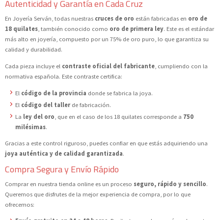
Autenticidad y Garantía en Cada Cruz
En Joyería Serván, todas nuestras
cruces de oro
están fabricadas en
oro de
18 quilates
, también conocido como
oro de primera ley
. Este es el estándar
más alto en joyería, compuesto por un 75% de oro puro, lo que garantiza su
calidad y durabilidad.
Cada pieza incluye el
contraste oficial del fabricante
, cumpliendo con la
normativa española. Este contraste certifica:
El
código de la provincia
donde se fabrica la joya.
El
código del taller
de fabricación.
La
ley del oro
, que en el caso de los 18 quilates corresponde a
750
milésimas
.
Gracias a este control riguroso, puedes confiar en que estás adquiriendo una
joya auténtica y de calidad garantizada
.
Compra Segura y Envío Rápido
Comprar en nuestra tienda online es un proceso
seguro, rápido y sencillo
.
Queremos que disfrutes de la mejor experiencia de compra, por lo que
ofrecemos: