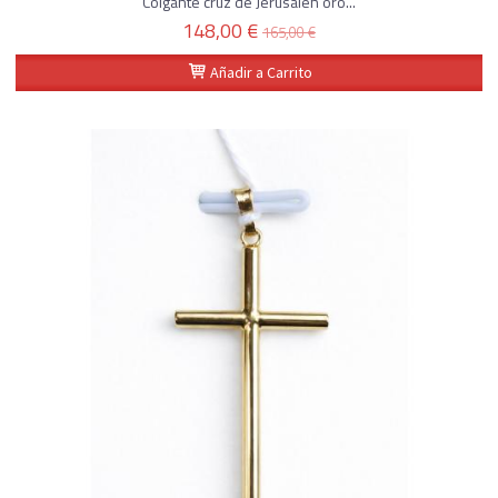
Colgante cruz de Jerusalén oro...
148,00 €
165,00 €
Añadir a Carrito