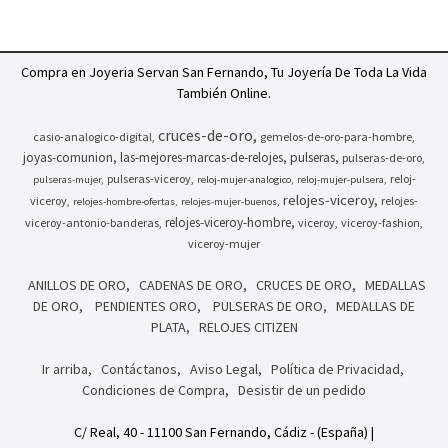
Compra en Joyeria Servan San Fernando, Tu Joyería De Toda La Vida
También Online.
cruces-de-oro
casio-analogico-digital
gemelos-de-oro-para-hombre
joyas-comunion
las-mejores-marcas-de-relojes
pulseras
pulseras-de-oro
pulseras-viceroy
reloj-
pulseras-mujer
reloj-mujer-analogico
reloj-mujer-pulsera
relojes-viceroy
viceroy
relojes-
relojes-hombre-ofertas
relojes-mujer-buenos
relojes-viceroy-hombre
viceroy-antonio-banderas
viceroy
viceroy-fashion
viceroy-mujer
ANILLOS DE ORO
CADENAS DE ORO
CRUCES DE ORO
MEDALLAS
DE ORO
PENDIENTES ORO
PULSERAS DE ORO
MEDALLAS DE
PLATA
RELOJES CITIZEN
Ir arriba
Contáctanos
Aviso Legal
Política de Privacidad
Condiciones de Compra
Desistir de un pedido
C/ Real, 40 - 11100 San Fernando, Cádiz - (España) |