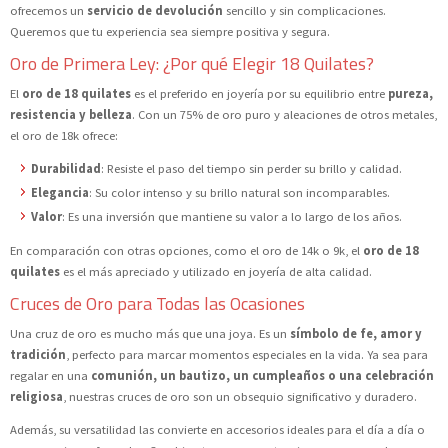
ofrecemos un
servicio de devolución
sencillo y sin complicaciones.
Queremos que tu experiencia sea siempre positiva y segura.
Oro de Primera Ley: ¿Por qué Elegir 18 Quilates?
El
oro de 18 quilates
es el preferido en joyería por su equilibrio entre
pureza,
resistencia y belleza
. Con un 75% de oro puro y aleaciones de otros metales,
el oro de 18k ofrece:
Durabilidad
: Resiste el paso del tiempo sin perder su brillo y calidad.
Elegancia
: Su color intenso y su brillo natural son incomparables.
Valor
: Es una inversión que mantiene su valor a lo largo de los años.
En comparación con otras opciones, como el oro de 14k o 9k, el
oro de 18
quilates
es el más apreciado y utilizado en joyería de alta calidad.
Cruces de Oro para Todas las Ocasiones
Una cruz de oro es mucho más que una joya. Es un
símbolo de fe, amor y
tradición
, perfecto para marcar momentos especiales en la vida. Ya sea para
regalar en una
comunión, un bautizo, un cumpleaños o una celebración
religiosa
, nuestras cruces de oro son un obsequio significativo y duradero.
Además, su versatilidad las convierte en accesorios ideales para el día a día o