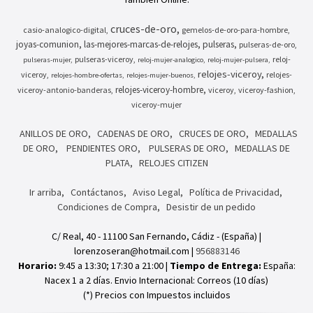
cruces-de-oro
casio-analogico-digital
gemelos-de-oro-para-hombre
joyas-comunion
las-mejores-marcas-de-relojes
pulseras
pulseras-de-oro
pulseras-viceroy
reloj-
pulseras-mujer
reloj-mujer-analogico
reloj-mujer-pulsera
relojes-viceroy
viceroy
relojes-
relojes-hombre-ofertas
relojes-mujer-buenos
relojes-viceroy-hombre
viceroy-antonio-banderas
viceroy
viceroy-fashion
viceroy-mujer
ANILLOS DE ORO
CADENAS DE ORO
CRUCES DE ORO
MEDALLAS
DE ORO
PENDIENTES ORO
PULSERAS DE ORO
MEDALLAS DE
PLATA
RELOJES CITIZEN
Ir arriba
Contáctanos
Aviso Legal
Política de Privacidad
Condiciones de Compra
Desistir de un pedido
C/ Real, 40 - 11100 San Fernando, Cádiz - (España) |
lorenzoseran@hotmail.com |
956883146
Horario:
9:45 a 13:30; 17:30 a 21:00 |
Tiempo de Entrega:
España:
Nacex 1 a 2 días. Envio Internacional: Correos (10 días)
(*) Precios con Impuestos incluidos