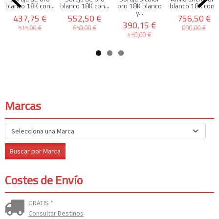
blanco 18K con...
blanco 18K con...
oro 18K blanco
blanco 18K con...
y...
437,75 €
552,50 €
756,50 €
390,15 €
515,00 €
650,00 €
890,00 €
459,00 €
Marcas
Costes de Envío
GRATIS *
Consultar Destinos