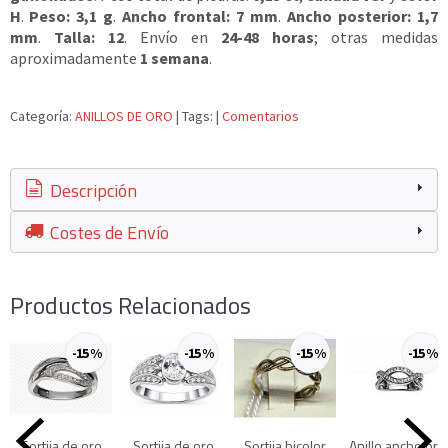
H
.
Peso: 3,1 g
.
Ancho frontal: 7 mm
.
Ancho posterior: 1,7
mm
.
Talla: 12
. Envío en
24-48 horas
; otras medidas
aproximadamente
1 semana
.
Categoría:
ANILLOS DE ORO
|
Tags:
|
Comentarios
Descripción
Costes de Envío
Productos Relacionados
-15 %
-15 %
-15 %
-15 %
Sortija de oro
Sortija de oro
Sortija bicolor
Anillo ancho oro