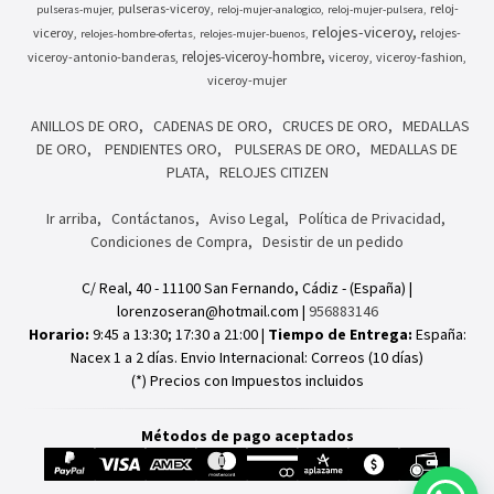
pulseras-viceroy
reloj-
pulseras-mujer
reloj-mujer-analogico
reloj-mujer-pulsera
relojes-viceroy
viceroy
relojes-
relojes-hombre-ofertas
relojes-mujer-buenos
relojes-viceroy-hombre
viceroy-antonio-banderas
viceroy
viceroy-fashion
viceroy-mujer
ANILLOS DE ORO
CADENAS DE ORO
CRUCES DE ORO
MEDALLAS
DE ORO
PENDIENTES ORO
PULSERAS DE ORO
MEDALLAS DE
PLATA
RELOJES CITIZEN
Ir arriba
Contáctanos
Aviso Legal
Política de Privacidad
Condiciones de Compra
Desistir de un pedido
C/ Real, 40 - 11100 San Fernando, Cádiz - (España) |
lorenzoseran@hotmail.com |
956883146
Horario:
9:45 a 13:30; 17:30 a 21:00 |
Tiempo de Entrega:
España:
Nacex 1 a 2 días. Envio Internacional: Correos (10 días)
(*) Precios con Impuestos incluidos
Métodos de pago aceptados