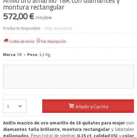
Anillo oro amarillo 18K con diamantes y
montura rectangular
572,00 €
715,00 €
Producto Disponible
-
(Imp. Incluidos)
Costes de envío
Ver descripción
Marca
:
SR
•
Peso
:
3,1 Kg
Añadir a Carrito
Anillo macizo de oro amarillo de 18 quilates para mujer
con
diamantes talla brillante
,
montura rectangular
y laterales
gallonados
. Peso total de piedras:
0,15 ct
,
calidad VSI
y
color