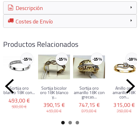
Descripción
Costes de Envío
Productos Relacionados
-15 %
-15 %
-15 %
-10 %
Sortija oro
Sortija bicolor
Sortija oro
Anillo oro
blanco 18K con...
oro 18K blanco
amarillo 18K con
amarillo 18K
y...
grecas...
con...
493,00 €
390,15 €
747,15 €
315,00 €
580,00 €
459,00 €
879,00 €
350,00 €