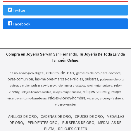
Twitter
Facebook
Compra en Joyeria Servan San Fernando, Tu Joyería De Toda La Vida
También Online.
cruces-de-oro
casio-analogico-digital
gemelos-de-oro-para-hombre
joyas-comunion
las-mejores-marcas-de-relojes
pulseras
pulseras-de-oro
pulseras-viceroy
reloj-
pulseras-mujer
reloj-mujer-analogico
reloj-mujer-pulsera
relojes-viceroy
viceroy
relojes-
relojes-hombre-ofertas
relojes-mujer-buenos
relojes-viceroy-hombre
viceroy-antonio-banderas
viceroy
viceroy-fashion
viceroy-mujer
ANILLOS DE ORO
CADENAS DE ORO
CRUCES DE ORO
MEDALLAS
DE ORO
PENDIENTES ORO
PULSERAS DE ORO
MEDALLAS DE
PLATA
RELOJES CITIZEN