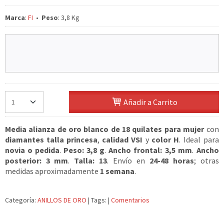
Marca
:
FI
•
Peso
:
3,8 Kg
Añadir a Carrito
Media alianza de oro blanco de 18 quilates para mujer
con
diamantes talla princesa
,
calidad VSI
y
color H
. Ideal para
novia o pedida
.
Peso: 3,8 g
.
Ancho frontal: 3,5 mm
.
Ancho
posterior: 3 mm
.
Talla: 13
. Envío en
24-48 horas
; otras
medidas aproximadamente
1 semana
.
Categoría:
ANILLOS DE ORO
|
Tags:
|
Comentarios