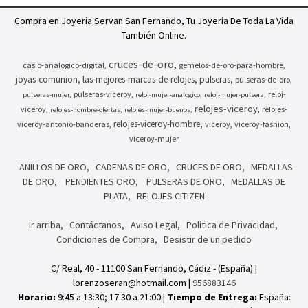
Compra en Joyeria Servan San Fernando, Tu Joyería De Toda La Vida
También Online.
cruces-de-oro
casio-analogico-digital
gemelos-de-oro-para-hombre
joyas-comunion
las-mejores-marcas-de-relojes
pulseras
pulseras-de-oro
pulseras-viceroy
reloj-
pulseras-mujer
reloj-mujer-analogico
reloj-mujer-pulsera
relojes-viceroy
viceroy
relojes-
relojes-hombre-ofertas
relojes-mujer-buenos
relojes-viceroy-hombre
viceroy-antonio-banderas
viceroy
viceroy-fashion
viceroy-mujer
ANILLOS DE ORO
CADENAS DE ORO
CRUCES DE ORO
MEDALLAS
DE ORO
PENDIENTES ORO
PULSERAS DE ORO
MEDALLAS DE
PLATA
RELOJES CITIZEN
Ir arriba
Contáctanos
Aviso Legal
Política de Privacidad
Condiciones de Compra
Desistir de un pedido
C/ Real, 40 - 11100 San Fernando, Cádiz - (España) |
lorenzoseran@hotmail.com |
956883146
Horario:
9:45 a 13:30; 17:30 a 21:00 |
Tiempo de Entrega:
España: