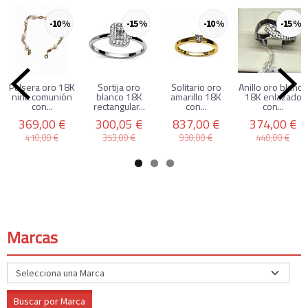
-10 %
-15 %
-10 %
-15 %
Pulsera oro 18K
Sortija oro
Solitario oro
Anillo oro blanco
niña comunión
blanco 18K
amarillo 18K
18K enlazado
con...
rectangular...
con...
con...
369,00 €
300,05 €
837,00 €
374,00 €
410,00 €
353,00 €
930,00 €
440,00 €
Marcas