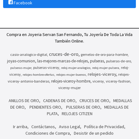
Facebook
Compra en Joyeria Servan San Fernando, Tu Joyería De Toda La Vida
También Online.
cruces-de-oro
casio-analogico-digital
gemelos-de-oro-para-hombre
joyas-comunion
las-mejores-marcas-de-relojes
pulseras
pulseras-de-oro
pulseras-viceroy
reloj-
pulseras-mujer
reloj-mujer-analogico
reloj-mujer-pulsera
relojes-viceroy
viceroy
relojes-
relojes-hombre-ofertas
relojes-mujer-buenos
relojes-viceroy-hombre
viceroy-antonio-banderas
viceroy
viceroy-fashion
viceroy-mujer
ANILLOS DE ORO
CADENAS DE ORO
CRUCES DE ORO
MEDALLAS
DE ORO
PENDIENTES ORO
PULSERAS DE ORO
MEDALLAS DE
PLATA
RELOJES CITIZEN
Ir arriba
Contáctanos
Aviso Legal
Política de Privacidad
Condiciones de Compra
Desistir de un pedido