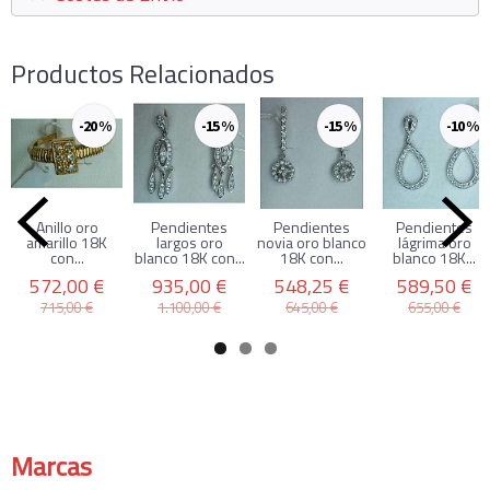
Productos Relacionados
-20 %
-15 %
-15 %
-10 %
Anillo oro
Pendientes
Pendientes
Pendientes
amarillo 18K
largos oro
novia oro blanco
lágrima oro
con...
blanco 18K con...
18K con...
blanco 18K...
572,00 €
935,00 €
548,25 €
589,50 €
715,00 €
1.100,00 €
645,00 €
655,00 €
Marcas