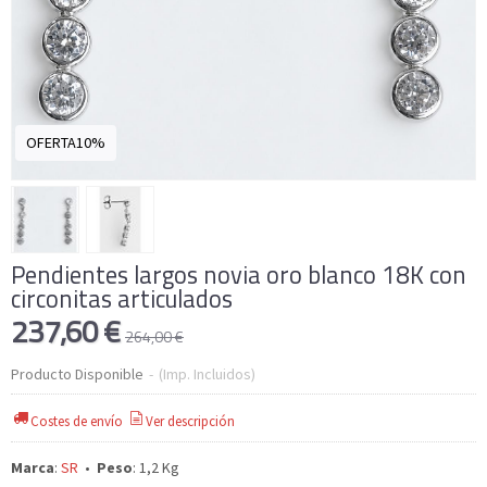
OFERTA10%
Pendientes largos novia oro blanco 18K con
circonitas articulados
237,60 €
264,00 €
Producto Disponible
-
(Imp. Incluidos)
Costes de envío
Ver descripción
Marca
:
SR
•
Peso
:
1,2 Kg