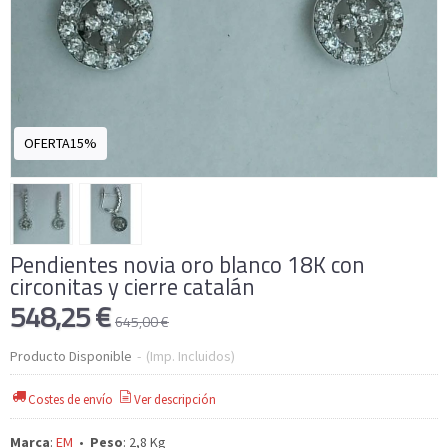
OFERTA15%
Pendientes novia oro blanco 18K con
circonitas y cierre catalán
548,25 €
645,00 €
Producto Disponible
-
(Imp. Incluidos)
Costes de envío
Ver descripción
Marca
:
EM
•
Peso
:
2,8 Kg