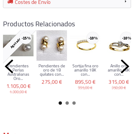
Costes de Envío
Productos Relacionados
-15 %
-10 %
-10 %
Agotado
Pendientes
Pendientes de
Sortija fina oro
Anillo oro
Perlas
oro de 18
amarillo 18K
amarillo 18K
Australianas
quilates con...
con...
con...
Oro...
275,00 €
895,50 €
315,00 €
1.105,00 €
995,00 €
350,00 €
1.300,00 €