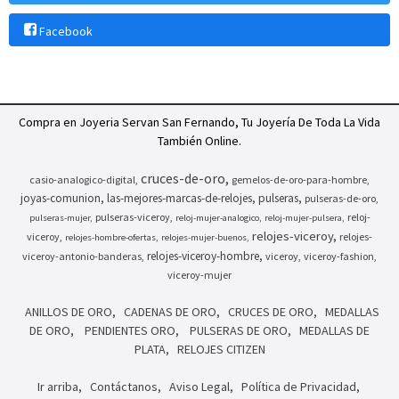
Facebook
Compra en Joyeria Servan San Fernando, Tu Joyería De Toda La Vida
También Online.
cruces-de-oro
casio-analogico-digital
gemelos-de-oro-para-hombre
joyas-comunion
las-mejores-marcas-de-relojes
pulseras
pulseras-de-oro
pulseras-viceroy
reloj-
pulseras-mujer
reloj-mujer-analogico
reloj-mujer-pulsera
relojes-viceroy
viceroy
relojes-
relojes-hombre-ofertas
relojes-mujer-buenos
relojes-viceroy-hombre
viceroy-antonio-banderas
viceroy
viceroy-fashion
viceroy-mujer
ANILLOS DE ORO
CADENAS DE ORO
CRUCES DE ORO
MEDALLAS
DE ORO
PENDIENTES ORO
PULSERAS DE ORO
MEDALLAS DE
PLATA
RELOJES CITIZEN
Ir arriba
Contáctanos
Aviso Legal
Política de Privacidad