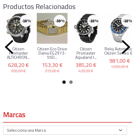
Productos Relacionados
-10 %
-30 %
-10 %
-10 %
Citizen
Citizen Eco Drive
Citizen
Reloj Automático
Promaster
Dama EG2973-
Promaster
Citizen Series 8...
ALTICHRON...
55D...
Aqualand I...
981,00 €
628,20 €
153,30 €
385,20 €
1.090,00 €
698,00 €
219,00 €
428,00 €
Marcas