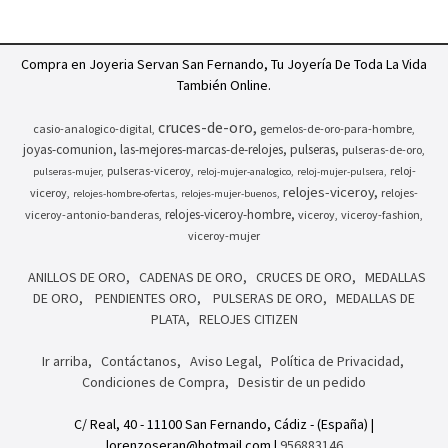
Compra en Joyeria Servan San Fernando, Tu Joyería De Toda La Vida
También Online.
cruces-de-oro
casio-analogico-digital
gemelos-de-oro-para-hombre
joyas-comunion
las-mejores-marcas-de-relojes
pulseras
pulseras-de-oro
pulseras-viceroy
reloj-
pulseras-mujer
reloj-mujer-analogico
reloj-mujer-pulsera
relojes-viceroy
viceroy
relojes-
relojes-hombre-ofertas
relojes-mujer-buenos
relojes-viceroy-hombre
viceroy-antonio-banderas
viceroy
viceroy-fashion
viceroy-mujer
ANILLOS DE ORO
CADENAS DE ORO
CRUCES DE ORO
MEDALLAS
DE ORO
PENDIENTES ORO
PULSERAS DE ORO
MEDALLAS DE
PLATA
RELOJES CITIZEN
Ir arriba
Contáctanos
Aviso Legal
Política de Privacidad
Condiciones de Compra
Desistir de un pedido
C/ Real, 40 - 11100 San Fernando, Cádiz - (España) |
lorenzoseran@hotmail.com |
956883146