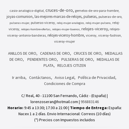
cruces-de-oro
casio-analogico-digital
gemelos-de-oro-para-hombre
joyas-comunion
las-mejores-marcas-de-relojes
pulseras
pulseras-de-oro
pulseras-viceroy
reloj-
pulseras-mujer
reloj-mujer-analogico
reloj-mujer-pulsera
relojes-viceroy
viceroy
relojes-
relojes-hombre-ofertas
relojes-mujer-buenos
relojes-viceroy-hombre
viceroy-antonio-banderas
viceroy
viceroy-fashion
viceroy-mujer
ANILLOS DE ORO
CADENAS DE ORO
CRUCES DE ORO
MEDALLAS
DE ORO
PENDIENTES ORO
PULSERAS DE ORO
MEDALLAS DE
PLATA
RELOJES CITIZEN
Ir arriba
Contáctanos
Aviso Legal
Política de Privacidad
Condiciones de Compra
C/ Real, 40 - 11100 San Fernando, Cádiz - (España) |
lorenzoseran@hotmail.com |
956883146
Horario:
9:45 a 13:30; 17:30 a 21:00 |
Tiempo de Entrega:
España:
Nacex 1 a 2 días. Envio Internacional: Correos (10 días)
(*) Precios con Impuestos incluidos