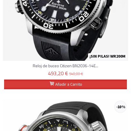
¡SIN PILAS! WR200M
Reloj de buceo Citizen BN2036-14E...
493,20 €
548,00 €
Añadir a Carrito
-10 %