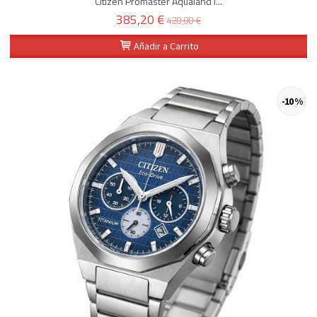
Citizen Promaster Aqualand I...
385,20 €
428,00 €
Añadir a Carrito
-10 %