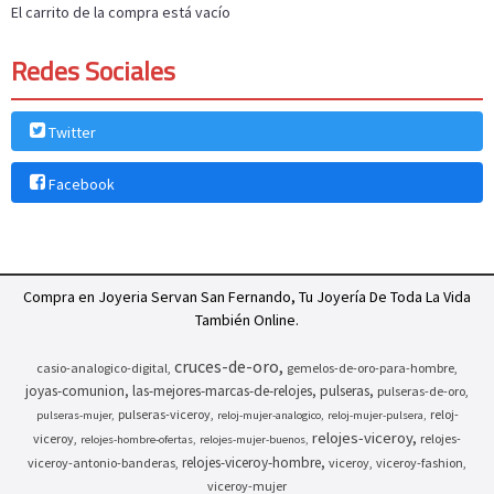
El carrito de la compra está vacío
Redes Sociales
Twitter
Facebook
Compra en Joyeria Servan San Fernando, Tu Joyería De Toda La Vida
También Online.
cruces-de-oro
casio-analogico-digital
gemelos-de-oro-para-hombre
joyas-comunion
las-mejores-marcas-de-relojes
pulseras
pulseras-de-oro
pulseras-viceroy
reloj-
pulseras-mujer
reloj-mujer-analogico
reloj-mujer-pulsera
relojes-viceroy
viceroy
relojes-
relojes-hombre-ofertas
relojes-mujer-buenos
relojes-viceroy-hombre
viceroy-antonio-banderas
viceroy
viceroy-fashion
viceroy-mujer