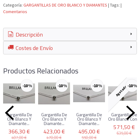
Categoría:
GARGANTILLAS DE ORO BLANCO Y DIAMANTES
|
Tags:
|
Comentarios
Descripción
Costes de Envío
Productos Relacionados
-10 %
-10 %
-10 %
-10 %
Agotado
Gargantilla De
Gargantilla De
Gargantilla De
Gargantilla De
Oro Blanco Y
Oro Blanco Y
Oro Blanco Y
Oro Blanco Con...
Diamante...
Diamante...
Diamante...
571,50 €
366,30 €
423,00 €
495,00 €
635,00 €
407,00 €
470,00 €
550,00 €