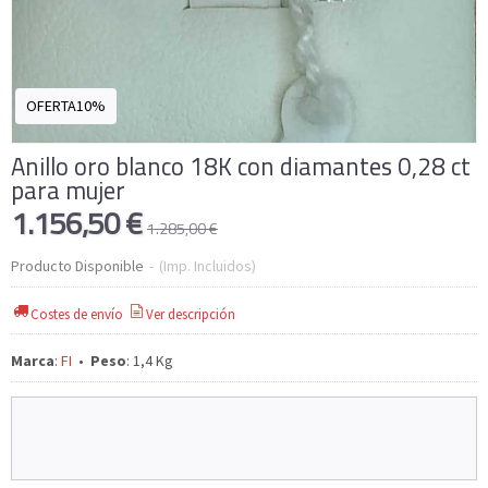
OFERTA10%
Anillo oro blanco 18K con diamantes 0,28 ct
para mujer
1.156,50 €
1.285,00 €
Producto Disponible
-
(Imp. Incluidos)
Costes de envío
Ver descripción
Marca
:
FI
•
Peso
:
1,4 Kg