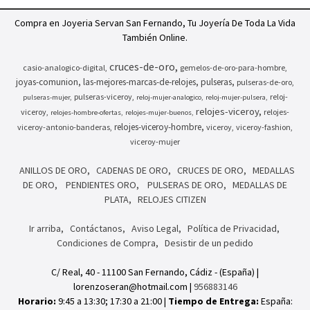
Compra en Joyeria Servan San Fernando, Tu Joyería De Toda La Vida
También Online.
cruces-de-oro
casio-analogico-digital
gemelos-de-oro-para-hombre
joyas-comunion
las-mejores-marcas-de-relojes
pulseras
pulseras-de-oro
pulseras-viceroy
reloj-
pulseras-mujer
reloj-mujer-analogico
reloj-mujer-pulsera
relojes-viceroy
viceroy
relojes-
relojes-hombre-ofertas
relojes-mujer-buenos
relojes-viceroy-hombre
viceroy-antonio-banderas
viceroy
viceroy-fashion
viceroy-mujer
ANILLOS DE ORO
CADENAS DE ORO
CRUCES DE ORO
MEDALLAS
DE ORO
PENDIENTES ORO
PULSERAS DE ORO
MEDALLAS DE
PLATA
RELOJES CITIZEN
Ir arriba
Contáctanos
Aviso Legal
Política de Privacidad
Condiciones de Compra
Desistir de un pedido
C/ Real, 40 - 11100 San Fernando, Cádiz - (España) |
lorenzoseran@hotmail.com |
956883146
Horario:
9:45 a 13:30; 17:30 a 21:00 |
Tiempo de Entrega:
España: