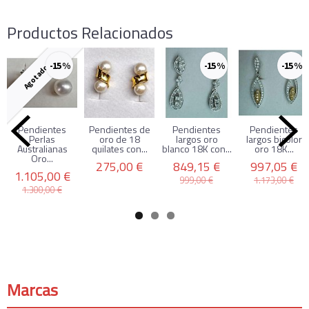
Productos Relacionados
-15 %
-15 %
-15 %
Agotado
Pendientes
Pendientes de
Pendientes
Pendientes
Perlas
oro de 18
largos oro
largos bicolor
Australianas
quilates con...
blanco 18K con...
oro 18K...
Oro...
275,00 €
849,15 €
997,05 €
1.105,00 €
999,00 €
1.173,00 €
1.300,00 €
Marcas