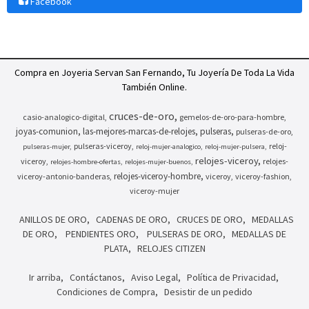
Facebook
Compra en Joyeria Servan San Fernando, Tu Joyería De Toda La Vida
También Online.
cruces-de-oro
casio-analogico-digital
gemelos-de-oro-para-hombre
joyas-comunion
las-mejores-marcas-de-relojes
pulseras
pulseras-de-oro
pulseras-viceroy
reloj-
pulseras-mujer
reloj-mujer-analogico
reloj-mujer-pulsera
relojes-viceroy
viceroy
relojes-
relojes-hombre-ofertas
relojes-mujer-buenos
relojes-viceroy-hombre
viceroy-antonio-banderas
viceroy
viceroy-fashion
viceroy-mujer
ANILLOS DE ORO
CADENAS DE ORO
CRUCES DE ORO
MEDALLAS
DE ORO
PENDIENTES ORO
PULSERAS DE ORO
MEDALLAS DE
PLATA
RELOJES CITIZEN
Ir arriba
Contáctanos
Aviso Legal
Política de Privacidad
Condiciones de Compra
Desistir de un pedido