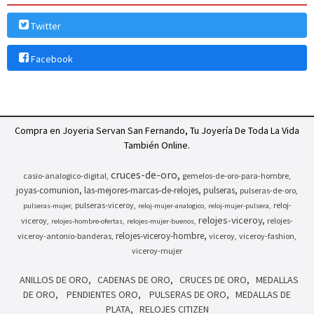
Twitter
Facebook
Compra en Joyeria Servan San Fernando, Tu Joyería De Toda La Vida
También Online.
cruces-de-oro
casio-analogico-digital
gemelos-de-oro-para-hombre
joyas-comunion
las-mejores-marcas-de-relojes
pulseras
pulseras-de-oro
pulseras-viceroy
reloj-
pulseras-mujer
reloj-mujer-analogico
reloj-mujer-pulsera
relojes-viceroy
viceroy
relojes-
relojes-hombre-ofertas
relojes-mujer-buenos
relojes-viceroy-hombre
viceroy-antonio-banderas
viceroy
viceroy-fashion
viceroy-mujer
ANILLOS DE ORO
CADENAS DE ORO
CRUCES DE ORO
MEDALLAS
DE ORO
PENDIENTES ORO
PULSERAS DE ORO
MEDALLAS DE
PLATA
RELOJES CITIZEN