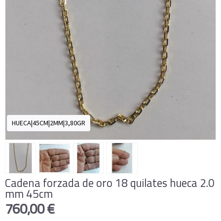
HUECA|45CM|2MM|3,80GR
Cadena forzada de oro 18 quilates hueca 2.0
mm 45cm
760,00 €