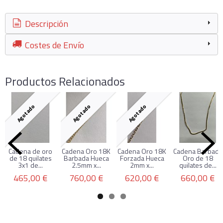
Descripción
Costes de Envío
Productos Relacionados
Agotado
Agotado
Agotado
Cadena de oro
Cadena Oro 18K
Cadena Oro 18K
Cadena Barbada
de 18 quilates
Barbada Hueca
Forzada Hueca
Oro de 18
3x1 de...
2.5mm x...
2mm x...
quilates de...
465,00 €
760,00 €
620,00 €
660,00 €