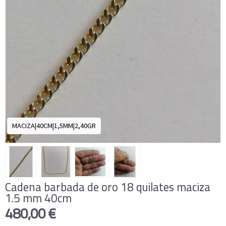
MACIZA|40CM|1,5MM|2,40GR
Cadena barbada de oro 18 quilates maciza
1.5 mm 40cm
480,00 €