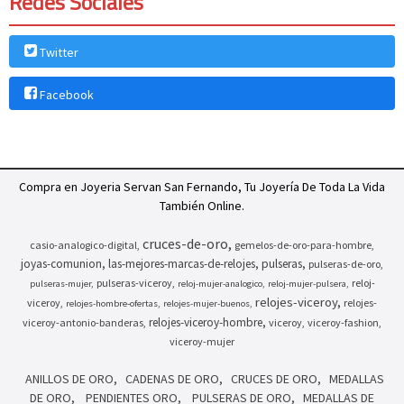
Redes Sociales
Twitter
Facebook
Compra en Joyeria Servan San Fernando, Tu Joyería De Toda La Vida
También Online.
cruces-de-oro
casio-analogico-digital
gemelos-de-oro-para-hombre
joyas-comunion
las-mejores-marcas-de-relojes
pulseras
pulseras-de-oro
pulseras-viceroy
reloj-
pulseras-mujer
reloj-mujer-analogico
reloj-mujer-pulsera
relojes-viceroy
viceroy
relojes-
relojes-hombre-ofertas
relojes-mujer-buenos
relojes-viceroy-hombre
viceroy-antonio-banderas
viceroy
viceroy-fashion
viceroy-mujer
ANILLOS DE ORO
CADENAS DE ORO
CRUCES DE ORO
MEDALLAS
DE ORO
PENDIENTES ORO
PULSERAS DE ORO
MEDALLAS DE