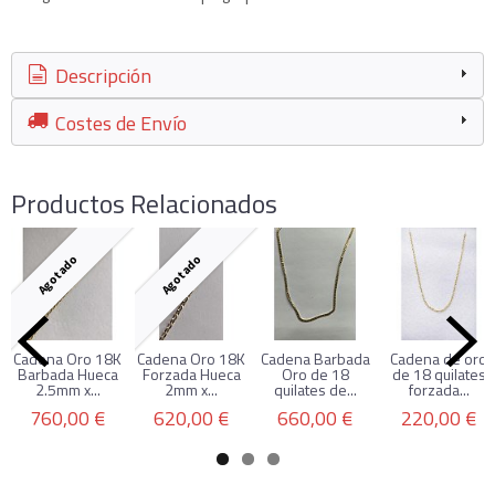
Descripción
Costes de Envío
Productos Relacionados
Agotado
Agotado
Cadena Oro 18K
Cadena Oro 18K
Cadena Barbada
Cadena de oro
Barbada Hueca
Forzada Hueca
Oro de 18
de 18 quilates
2.5mm x...
2mm x...
quilates de...
forzada...
760,00 €
620,00 €
660,00 €
220,00 €