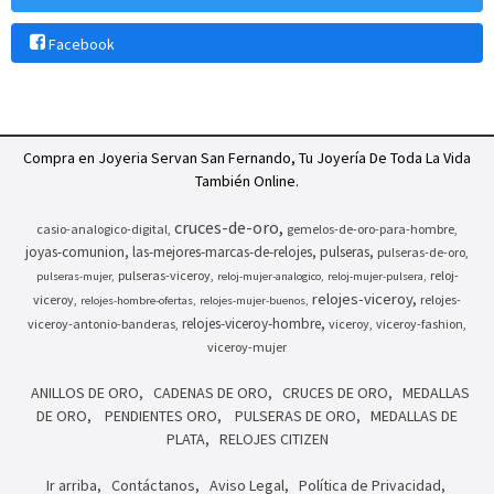
Facebook
Compra en Joyeria Servan San Fernando, Tu Joyería De Toda La Vida
También Online.
cruces-de-oro
casio-analogico-digital
gemelos-de-oro-para-hombre
joyas-comunion
las-mejores-marcas-de-relojes
pulseras
pulseras-de-oro
pulseras-viceroy
reloj-
pulseras-mujer
reloj-mujer-analogico
reloj-mujer-pulsera
relojes-viceroy
viceroy
relojes-
relojes-hombre-ofertas
relojes-mujer-buenos
relojes-viceroy-hombre
viceroy-antonio-banderas
viceroy
viceroy-fashion
viceroy-mujer
ANILLOS DE ORO
CADENAS DE ORO
CRUCES DE ORO
MEDALLAS
DE ORO
PENDIENTES ORO
PULSERAS DE ORO
MEDALLAS DE
PLATA
RELOJES CITIZEN
Ir arriba
Contáctanos
Aviso Legal
Política de Privacidad