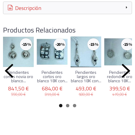
Descripción
Productos Relacionados
-15 %
-20 %
-15 %
-15 %
Pendientes
Pendientes
Pendientes
Pendientes
cortos novia oro
cortos oro
largos oro
redondos oro
blanco...
blanco 18K con...
blanco 18K con...
blanco 18K...
841,50 €
684,00 €
493,00 €
399,50 €
990,00 €
855,00 €
580,00 €
470,00 €