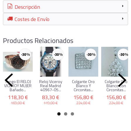
Descripción
Costes de Envío
Productos Relacionados
-30 %
-30 %
-30 %
-30 %
Tengo El RELOJ
Reloj Viceroy
Colgante Oro
Colgante Oro
VICEROY MUJER
Real Madrid
Blanco Y
Blanco Con
Bañado...
40967-05...
Circonitas...
Circonitas...
118,30 €
83,30 €
156,80 €
156,80 €
169,00 €
119,00 €
224,00 €
224,00 €