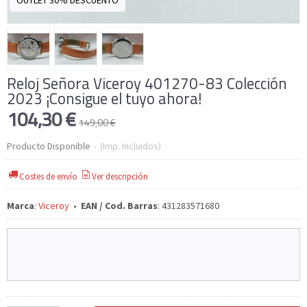
OUTLET 30% DESCUENTO
Reloj Señora Viceroy 401270-83 Colección
2023 ¡Consigue el tuyo ahora!
104,30 €
149,00 €
Producto Disponible
-
(Imp. Incluidos)
Costes de envío
Ver descripción
Marca
:
Viceroy
•
EAN / Cod. Barras
:
431283571680