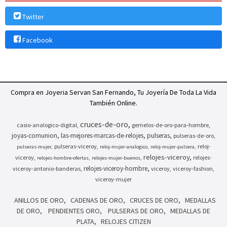
Twitter
Facebook
Compra en Joyeria Servan San Fernando, Tu Joyería De Toda La Vida
También Online.
cruces-de-oro
casio-analogico-digital
gemelos-de-oro-para-hombre
joyas-comunion
las-mejores-marcas-de-relojes
pulseras
pulseras-de-oro
pulseras-viceroy
reloj-
pulseras-mujer
reloj-mujer-analogico
reloj-mujer-pulsera
relojes-viceroy
viceroy
relojes-
relojes-hombre-ofertas
relojes-mujer-buenos
relojes-viceroy-hombre
viceroy-antonio-banderas
viceroy
viceroy-fashion
viceroy-mujer
ANILLOS DE ORO
CADENAS DE ORO
CRUCES DE ORO
MEDALLAS
DE ORO
PENDIENTES ORO
PULSERAS DE ORO
MEDALLAS DE
PLATA
RELOJES CITIZEN