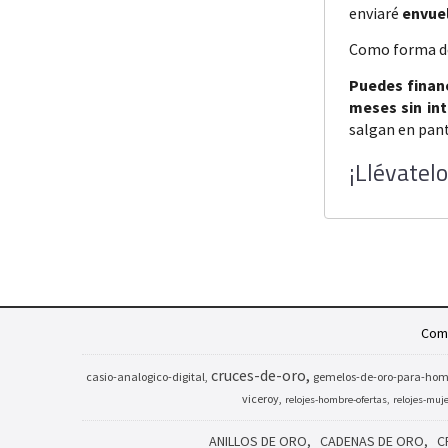
enviaré
envue
Como forma d
Puedes finan
meses sin in
salgan en pant
¡Llévatel
Comp
cruces-de-oro
casio-analogico-digital
gemelos-de-oro-para-hom
viceroy
relojes-hombre-ofertas
relojes-muj
ANILLOS DE ORO
CADENAS DE ORO
C