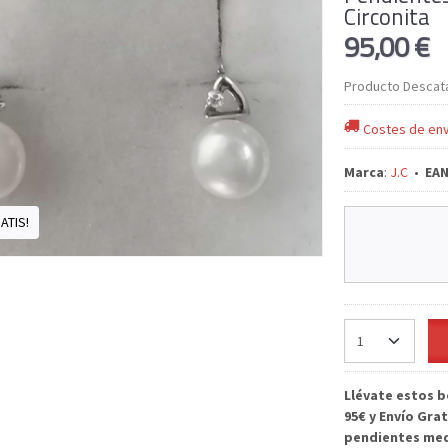
Circonita
95,00 €
Producto Descat
Costes de env
Marca
:
J.C
•
EAN
ATIS!
Llévate estos b
95€ y
Envío Grat
pendientes med