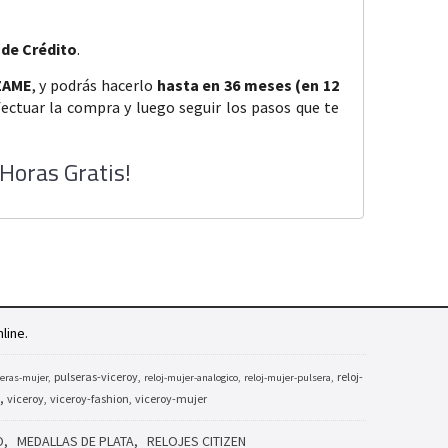
 de Crédito
.
ZAME
, y podrás hacerlo
hasta en 36 meses (en 12
fectuar la compra y luego seguir los pasos que te
Horas Gratis!
line.
pulseras-viceroy
reloj-
eras-mujer
reloj-mujer-analogico
reloj-mujer-pulsera
viceroy
viceroy-fashion
viceroy-mujer
O
MEDALLAS DE PLATA
RELOJES CITIZEN