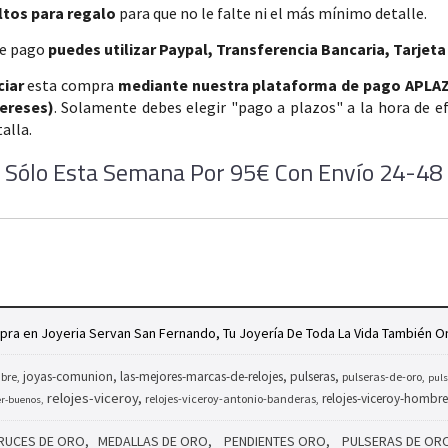
ltos para regalo
para que no le falte ni el más mínimo detalle.
e pago
puedes utilizar Paypal, Transferencia Bancaria, Tarjeta
ciar
esta compra
mediante nuestra plataforma de pago APLA
tereses)
. Solamente debes elegir "pago a plazos" a la hora de e
alla.
o Sólo Esta Semana Por 95€ Con Envío 24-48 
ra en Joyeria Servan San Fernando, Tu Joyería De Toda La Vida También On
joyas-comunion
las-mejores-marcas-de-relojes
pulseras
bre
pulseras-de-oro
puls
relojes-viceroy
relojes-viceroy-hombre
relojes-viceroy-antonio-banderas
er-buenos
RUCES DE ORO
MEDALLAS DE ORO
PENDIENTES ORO
PULSERAS DE OR