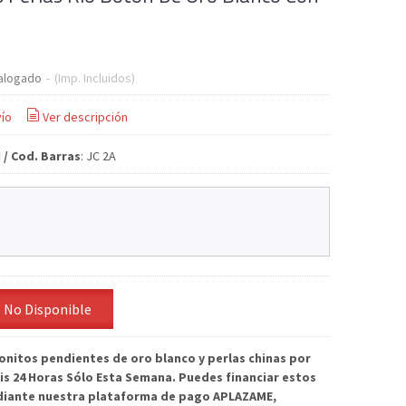
alogado
-
(Imp. Incluidos)
ío
Ver descripción
 / Cod. Barras
:
JC 2A
No Disponible
onitos pendientes de oro blanco y perlas chinas por
is 24 Horas Sólo Esta Semana. Puedes financiar estos
iante nuestra plataforma de pago APLAZAME,