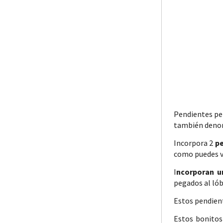
Pendientes per
también den
Incorpora 2
pe
como puedes ve
I
ncorporan u
pegados al lób
Estos pendien
Estos bonitos