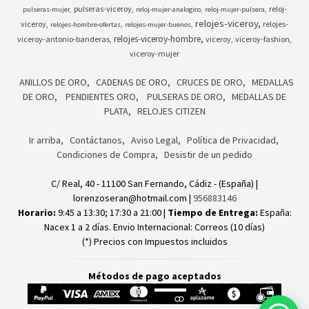
pulseras-viceroy
reloj-
pulseras-mujer
reloj-mujer-analogico
reloj-mujer-pulsera
relojes-viceroy
viceroy
relojes-
relojes-hombre-ofertas
relojes-mujer-buenos
relojes-viceroy-hombre
viceroy-antonio-banderas
viceroy
viceroy-fashion
viceroy-mujer
ANILLOS DE ORO
CADENAS DE ORO
CRUCES DE ORO
MEDALLAS
DE ORO
PENDIENTES ORO
PULSERAS DE ORO
MEDALLAS DE
PLATA
RELOJES CITIZEN
Ir arriba
Contáctanos
Aviso Legal
Política de Privacidad
Condiciones de Compra
Desistir de un pedido
C/ Real, 40 - 11100 San Fernando, Cádiz - (España) |
lorenzoseran@hotmail.com |
956883146
Horario:
9:45 a 13:30; 17:30 a 21:00 |
Tiempo de Entrega:
España:
Nacex 1 a 2 días. Envio Internacional: Correos (10 días)
(*) Precios con Impuestos incluidos
Métodos de pago aceptados