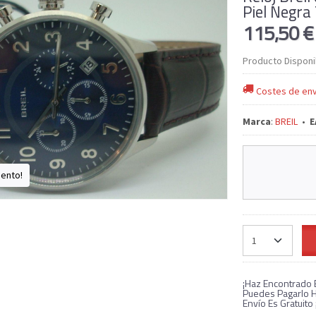
Piel Negr
115,50 
Producto Disponi
Costes de env
Marca
:
BREIL
•
E
ento!
¡Haz Encontrado 
Puedes Pagarlo H
Envío Es Gratuito