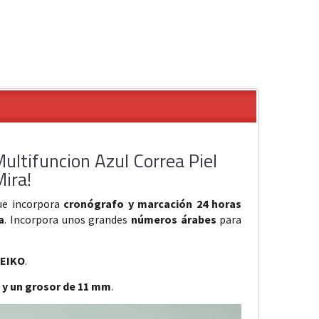
ultifuncion Azul Correa Piel
Mira!
ue incorpora
cronógrafo y marcación 24 horas
a
. Incorpora unos grandes
números árabes
para
SEIKO
.
 y un grosor de 11 mm
.