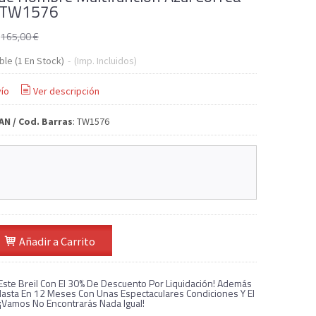
a TW1576
€
165,00 €
ble
(1 En Stock)
-
(Imp. Incluidos)
ío
Ver descripción
AN / Cod. Barras
:
TW1576
Añadir a Carrito
Este Breil Con El 30% De Descuento Por Liquidación! Además
asta En 12 Meses Con Unas Espectaculares Condiciones Y El
 ¡Vamos No Encontrarás Nada Igual!