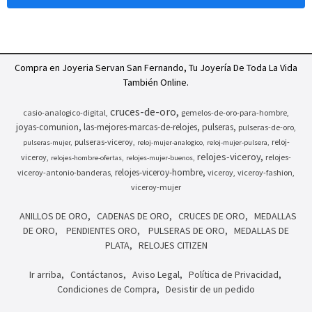
Compra en Joyeria Servan San Fernando, Tu Joyería De Toda La Vida
También Online.
cruces-de-oro
casio-analogico-digital
gemelos-de-oro-para-hombre
joyas-comunion
las-mejores-marcas-de-relojes
pulseras
pulseras-de-oro
pulseras-viceroy
reloj-
pulseras-mujer
reloj-mujer-analogico
reloj-mujer-pulsera
relojes-viceroy
viceroy
relojes-
relojes-hombre-ofertas
relojes-mujer-buenos
relojes-viceroy-hombre
viceroy-antonio-banderas
viceroy
viceroy-fashion
viceroy-mujer
ANILLOS DE ORO
CADENAS DE ORO
CRUCES DE ORO
MEDALLAS
DE ORO
PENDIENTES ORO
PULSERAS DE ORO
MEDALLAS DE
PLATA
RELOJES CITIZEN
Ir arriba
Contáctanos
Aviso Legal
Política de Privacidad
Condiciones de Compra
Desistir de un pedido