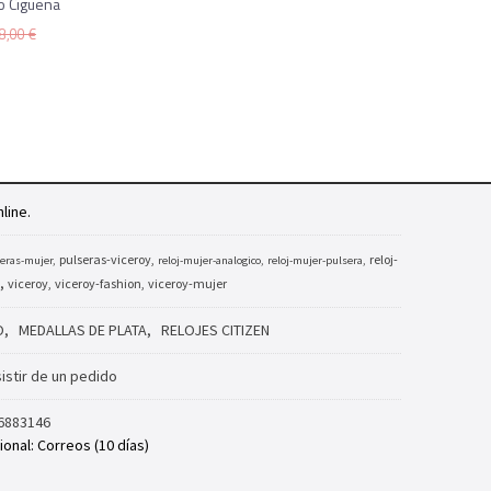
o Cigueña
8,00 €
line.
pulseras-viceroy
reloj-
eras-mujer
reloj-mujer-analogico
reloj-mujer-pulsera
viceroy
viceroy-fashion
viceroy-mujer
O
MEDALLAS DE PLATA
RELOJES CITIZEN
istir de un pedido
6883146
ional: Correos (10 días)