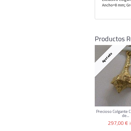
Ancho=8 mm; Gr
Productos R
Agotado
Precioso Colgante C
de...
297,00 €
3