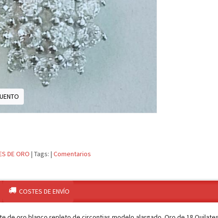
CUENTO
ES DE ORO
|
Tags:
|
Comentarios
COSTES DE ENVÍO
te de oro blanco repleto de circontias modelo alargado. Oro de 18 Quilat