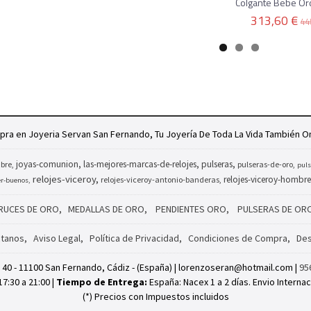
Colgante Bebe Or
313,60 €
44
ra en Joyeria Servan San Fernando, Tu Joyería De Toda La Vida También On
joyas-comunion
las-mejores-marcas-de-relojes
pulseras
bre
pulseras-de-oro
puls
relojes-viceroy
relojes-viceroy-hombre
relojes-viceroy-antonio-banderas
er-buenos
RUCES DE ORO
MEDALLAS DE ORO
PENDIENTES ORO
PULSERAS DE OR
tanos
Aviso Legal
Política de Privacidad
Condiciones de Compra
Des
, 40 - 11100 San Fernando, Cádiz - (España) | lorenzoseran@hotmail.com |
95
17:30 a 21:00 |
Tiempo de Entrega:
España: Nacex 1 a 2 días. Envio Internac
(*) Precios con Impuestos incluidos