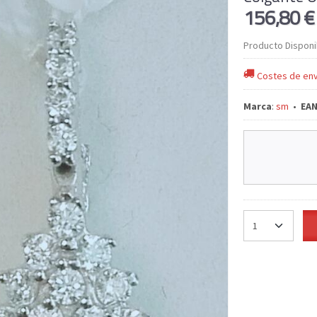
156,80 
Producto Disponi
Costes de env
Marca
:
sm
•
EAN