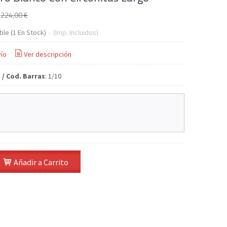
€
224,00 €
ble
(1 En Stock)
-
(Imp. Incluidos)
ío
Ver descripción
 / Cod. Barras
:
1/10
Añadir a Carrito