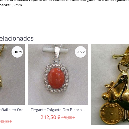
osor=5,5 mm.
elacionados
-10 %
-15 %
añailla en Oro
Elegante Colgante Oro Blanco,...
212,50 €
250,00 €
30,00 €