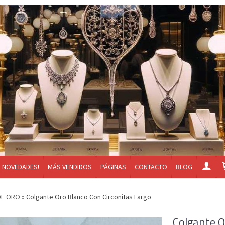
NOVEDADES!
MÁS VENDIDOS
PÁGINAS
CONTACTO
BLOG
DE ORO
»
Colgante Oro Blanco Con Circonitas Largo
Colgante O