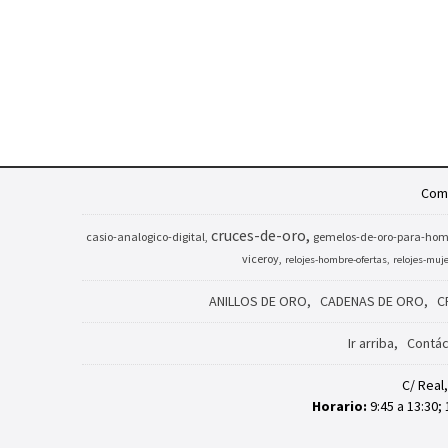
Comp
cruces-de-oro
casio-analogico-digital
gemelos-de-oro-para-hom
viceroy
relojes-hombre-ofertas
relojes-muj
ANILLOS DE ORO
CADENAS DE ORO
C
Ir arriba
Contác
C/ Real
Horario:
9:45 a 13:30; 