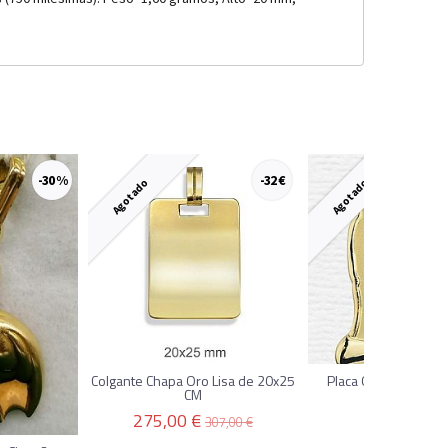
-30 %
-32 €
Agotado
Agotado
Colgante Chapa Oro Lisa de 20x25
Placa Oro Pergamin
CM
34x26 mm..
275,00 €
600,00 €
307,00 €