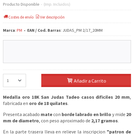
Producto Disponible
-
(Imp. Incluidos)
Costes de envío
Ver descripción
Marca
:
PM
•
EAN / Cod. Barras
:
JUDAS_PM 2/17_20MM
Añadir a Carrito
Medalla oro 18K San Judas Tadeo casos dificiles 20 mm
,
fabricada en
oro de 18 quilates
.
Presenta acabado
mate
con
borde labrado en brillo
y mide
20
mm de diametro
, con peso aproximado de
2,17 gramos
.
En la parte trasera lleva en relieve la inscripcion
"patron de