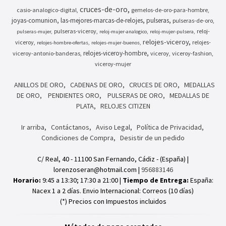
cruces-de-oro
casio-analogico-digital
gemelos-de-oro-para-hombre
joyas-comunion
las-mejores-marcas-de-relojes
pulseras
pulseras-de-oro
pulseras-viceroy
reloj-
pulseras-mujer
reloj-mujer-analogico
reloj-mujer-pulsera
relojes-viceroy
viceroy
relojes-
relojes-hombre-ofertas
relojes-mujer-buenos
relojes-viceroy-hombre
viceroy-antonio-banderas
viceroy
viceroy-fashion
viceroy-mujer
ANILLOS DE ORO
CADENAS DE ORO
CRUCES DE ORO
MEDALLAS
DE ORO
PENDIENTES ORO
PULSERAS DE ORO
MEDALLAS DE
PLATA
RELOJES CITIZEN
Ir arriba
Contáctanos
Aviso Legal
Política de Privacidad
Condiciones de Compra
Desistir de un pedido
C/ Real, 40 - 11100 San Fernando, Cádiz - (España) |
lorenzoseran@hotmail.com |
956883146
Horario:
9:45 a 13:30; 17:30 a 21:00 |
Tiempo de Entrega:
España:
Nacex 1 a 2 días. Envio Internacional: Correos (10 días)
(*) Precios con Impuestos incluidos