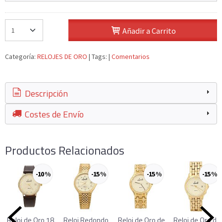
Añadir a Carrito
Categoría:
RELOJES DE ORO
|
Tags:
|
Comentarios
Descripción
Costes de Envío
Productos Relacionados
-10 %
-15 %
-15 %
-15 %
Reloj de Oro 18
Reloj Redondo
Reloj de Oro de
Reloj de Oro de