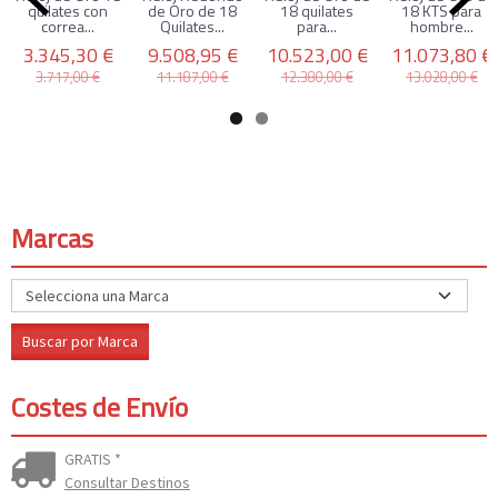
quilates con
de Oro de 18
18 quilates
18 KTS para
correa...
Quilates...
para...
hombre...
3.345,30 €
9.508,95 €
10.523,00 €
11.073,80 €
3.717,00 €
11.187,00 €
12.380,00 €
13.028,00 €
Marcas
Costes de Envío
GRATIS *
Consultar Destinos