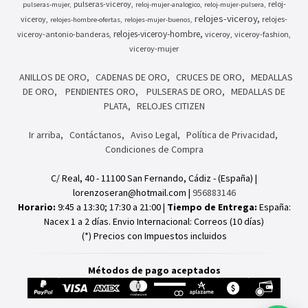
pulseras-viceroy
reloj-
pulseras-mujer
reloj-mujer-analogico
reloj-mujer-pulsera
relojes-viceroy
viceroy
relojes-
relojes-hombre-ofertas
relojes-mujer-buenos
relojes-viceroy-hombre
viceroy-antonio-banderas
viceroy
viceroy-fashion
viceroy-mujer
ANILLOS DE ORO
CADENAS DE ORO
CRUCES DE ORO
MEDALLAS
DE ORO
PENDIENTES ORO
PULSERAS DE ORO
MEDALLAS DE
PLATA
RELOJES CITIZEN
Ir arriba
Contáctanos
Aviso Legal
Política de Privacidad
Condiciones de Compra
C/ Real, 40 - 11100 San Fernando, Cádiz - (España) |
lorenzoseran@hotmail.com |
956883146
Horario:
9:45 a 13:30; 17:30 a 21:00 |
Tiempo de Entrega:
España:
Nacex 1 a 2 días. Envio Internacional: Correos (10 días)
(*) Precios con Impuestos incluidos
Métodos de pago aceptados