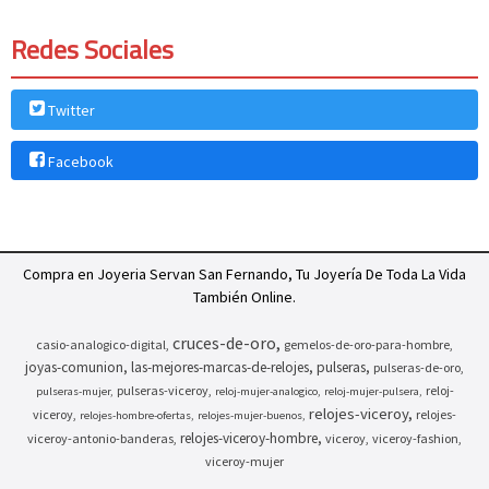
Redes Sociales
Twitter
Facebook
Compra en Joyeria Servan San Fernando, Tu Joyería De Toda La Vida
También Online.
cruces-de-oro
casio-analogico-digital
gemelos-de-oro-para-hombre
joyas-comunion
las-mejores-marcas-de-relojes
pulseras
pulseras-de-oro
pulseras-viceroy
reloj-
pulseras-mujer
reloj-mujer-analogico
reloj-mujer-pulsera
relojes-viceroy
viceroy
relojes-
relojes-hombre-ofertas
relojes-mujer-buenos
relojes-viceroy-hombre
viceroy-antonio-banderas
viceroy
viceroy-fashion
viceroy-mujer