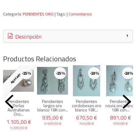
Categoría:
PENDIENTES ORO
|
Tags:
|
Comentarios
Descripción
Productos Relacionados
-15 %
-15 %
-10 %
-10 %
Agotado
Pendientes
Pendientes
Pendientes
Pendientes
Perlas
largos oro
cordobeses oro
novia oro blanco
Australianas
blanco 18K con...
blanco 18K...
18K con...
Oro...
935,00 €
670,50 €
891,00 €
1.105,00 €
1.100,00 €
745,00 €
990,00 €
1.300,00 €