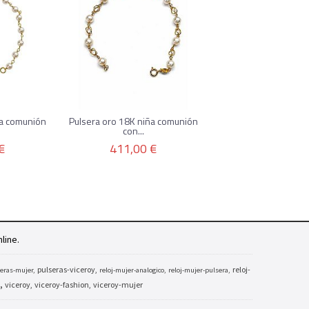
ña comunión
Pulsera oro 18K niña comunión
con...
€
411,00 €
line.
pulseras-viceroy
reloj-
eras-mujer
reloj-mujer-analogico
reloj-mujer-pulsera
viceroy
viceroy-fashion
viceroy-mujer