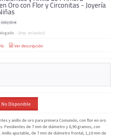
n Oro con Flor y Circonitas - Joyería
Niñas
€
388,00 €
alogado
-
(Imp. Incluidos)
ío
Ver descripción
No Disponible
tes y anillo de oro para primera Comunión, con flor en oro
tas. Pendientes de 7 mm de diámetro y 0,90 gramos, con
. Anillo ajustable, de 7 mm de diámetro frontal, 1,10 mm de