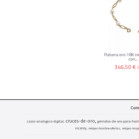
Pulsera oro 18K n
con...
346,50 €
3
Comp
cruces-de-oro
casio-analogico-digital
gemelos-de-oro-para-hom
viceroy
relojes-hombre-ofertas
relojes-muj