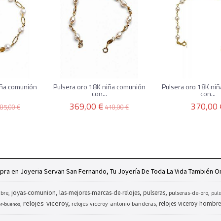
iña comunión
Pulsera oro 18K niña comunión
Pulsera oro 18K ni
con...
con...
369,00 €
370,00 
85,00 €
410,00 €
ra en Joyeria Servan San Fernando, Tu Joyería De Toda La Vida También On
joyas-comunion
las-mejores-marcas-de-relojes
pulseras
bre
pulseras-de-oro
puls
relojes-viceroy
relojes-viceroy-hombre
relojes-viceroy-antonio-banderas
er-buenos