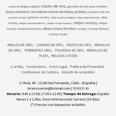
cruces-de-oro
casio-analogico-digital
gemelos-de-oro-para-hombre
joyas-comunion
las-mejores-marcas-de-relojes
pulseras
pulseras-de-oro
pulseras-viceroy
reloj-
pulseras-mujer
reloj-mujer-analogico
reloj-mujer-pulsera
relojes-viceroy
viceroy
relojes-
relojes-hombre-ofertas
relojes-mujer-buenos
relojes-viceroy-hombre
viceroy-antonio-banderas
viceroy
viceroy-fashion
viceroy-mujer
ANILLOS DE ORO
CADENAS DE ORO
CRUCES DE ORO
MEDALLAS
DE ORO
PENDIENTES ORO
PULSERAS DE ORO
MEDALLAS DE
PLATA
RELOJES CITIZEN
Ir arriba
Contáctanos
Aviso Legal
Política de Privacidad
Condiciones de Compra
Desistir de un pedido
C/ Real, 40 - 11100 San Fernando, Cádiz - (España) |
lorenzoseran@hotmail.com |
956883146
Horario:
9:45 a 13:30; 17:30 a 21:00 |
Tiempo de Entrega:
España:
Nacex 1 a 2 días. Envio Internacional: Correos (10 días)
(*) Precios con Impuestos incluidos