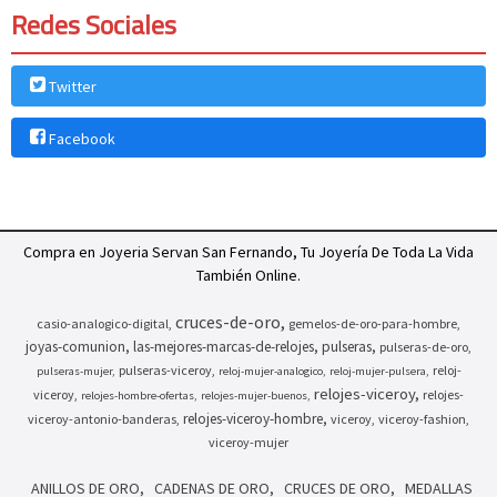
Redes Sociales
Twitter
Facebook
Compra en Joyeria Servan San Fernando, Tu Joyería De Toda La Vida
También Online.
cruces-de-oro
casio-analogico-digital
gemelos-de-oro-para-hombre
joyas-comunion
las-mejores-marcas-de-relojes
pulseras
pulseras-de-oro
pulseras-viceroy
reloj-
pulseras-mujer
reloj-mujer-analogico
reloj-mujer-pulsera
relojes-viceroy
viceroy
relojes-
relojes-hombre-ofertas
relojes-mujer-buenos
relojes-viceroy-hombre
viceroy-antonio-banderas
viceroy
viceroy-fashion
viceroy-mujer
ANILLOS DE ORO
CADENAS DE ORO
CRUCES DE ORO
MEDALLAS