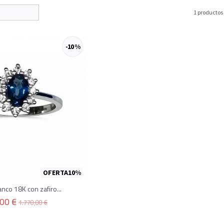
1 productos
-10 %
OFERTA10%
anco 18K con zafiro...
,00 €
1.770,00 €