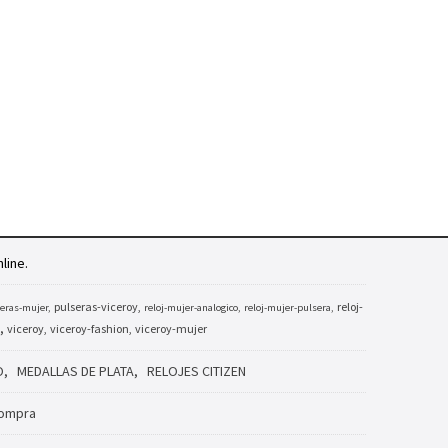
line.
pulseras-viceroy
reloj-
eras-mujer
reloj-mujer-analogico
reloj-mujer-pulsera
viceroy
viceroy-fashion
viceroy-mujer
O
MEDALLAS DE PLATA
RELOJES CITIZEN
Compra