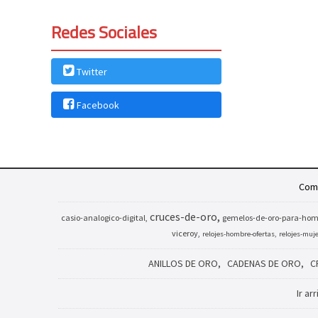
Redes Sociales
Twitter
Facebook
Comp
cruces-de-oro
casio-analogico-digital
gemelos-de-oro-para-hom
viceroy
relojes-hombre-ofertas
relojes-muj
ANILLOS DE ORO
CADENAS DE ORO
C
Ir ar