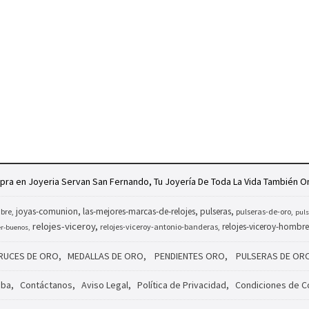
ra en Joyeria Servan San Fernando, Tu Joyería De Toda La Vida También On
joyas-comunion
las-mejores-marcas-de-relojes
pulseras
bre
pulseras-de-oro
puls
relojes-viceroy
relojes-viceroy-hombre
relojes-viceroy-antonio-banderas
er-buenos
RUCES DE ORO
MEDALLAS DE ORO
PENDIENTES ORO
PULSERAS DE OR
riba
Contáctanos
Aviso Legal
Política de Privacidad
Condiciones de 